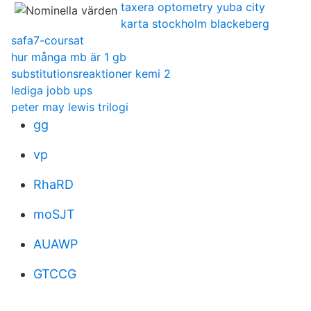
taxera optometry yuba city
karta stockholm blackeberg
safa7-coursat
hur många mb är 1 gb
substitutionsreaktioner kemi 2
lediga jobb ups
peter may lewis trilogi
gg
vp
RhaRD
moSJT
AUAWP
GTCCG