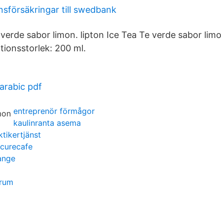
sförsäkringar till swedbank
 verde sabor limon. lipton Ice Tea Te verde sabor lim
tionsstorlek: 200 ml.
 arabic pdf
entreprenör förmågor
kaulinranta asema
ktikertjänst
ecurecafe
ange
trum