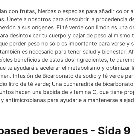
an con frutas, hierbas o especias para añadir color a
as. Únete a nosotros para descubrir la procedencia d
exión a sus orígenes. El té verde con limón es una d
ra desintoxicar tu cuerpo y bajar de peso al mismo
que perder peso no solo es importante para verse y s
también es necesario para tener salud y bienestar. A
eíbles beneficios de estos dos ingredientes, te darem
ue te ayudará a acelerar el metabolismo y optimizar l
men. Infusión de Bicarbonato de sodio y té verde par
io litro de té verde; Una cucharadita de bicarbonato 
 juntos hacen una bebida de vitamina C, que tiene pr
s y antimicrobianas para ayudarle a mantenerse alejad
based beverages - Sida 9