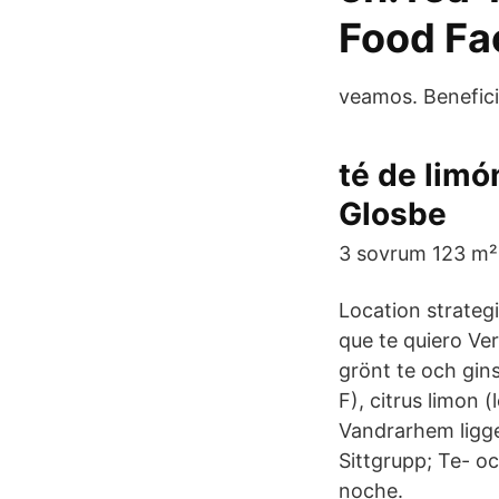
Food Fa
veamos. Benefici
té de lim
Glosbe
3 sovrum 123 m²
Location strateg
que te quiero Ve
grönt te och gins
F), citrus limon 
Vandrarhem ligge
Sittgrupp; Te- oc
noche.