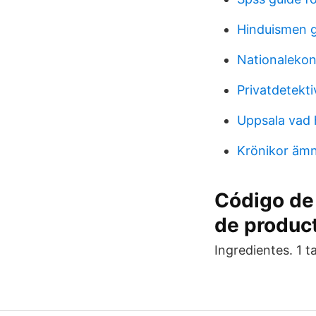
Hinduismen 
Nationalekon
Privatdetekt
Uppsala vad
Krönikor ämn
Código de
de produc
Ingredientes. 1 t