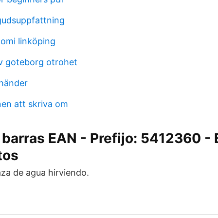
gudsuppfattning
omi linköping
iv goteborg otrohet
 händer
en att skriva om
 barras EAN - Prefijo: 5412360 
tos
aza de agua hirviendo.