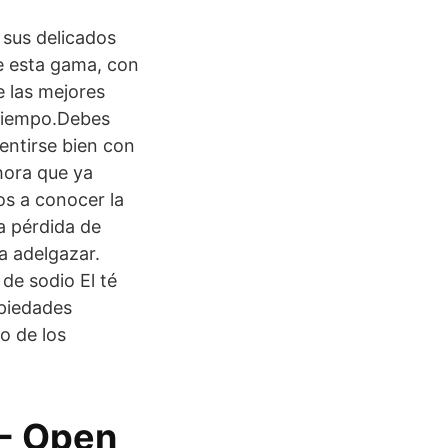
 sus delicados
e esta gama, con
e las mejores
 tiempo.Debes
entirse bien con
hora que ya
os a conocer la
a pérdida de
a adelgazar.
de sodio El té
opiedades
o de los
 - Open