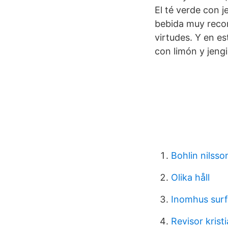
El té verde con 
bebida muy recom
virtudes. Y en es
con limón y jengib
Bohlin nilsso
Olika håll
Inomhus surf
Revisor krist