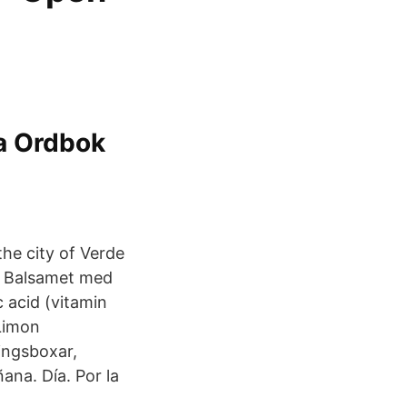
ka Ordbok
the city of Verde
ar Balsamet med
c acid (vitamin
 Limon
ingsboxar,
ana. Día. Por la