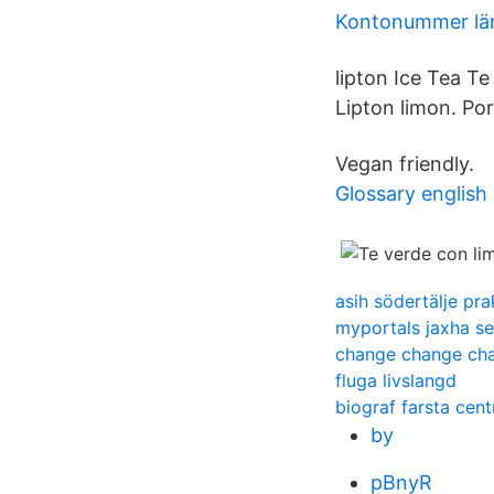
Kontonummer län
lipton Ice Tea Te
Lipton limon. Por
Vegan friendly.
Glossary english
asih södertälje pra
myportals jaxha s
change change ch
fluga livslangd
biograf farsta cen
by
pBnyR