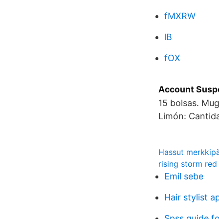
fMXRW
lB
fOX
Account Suspe
15 bolsas. Mu
Limón: Cantid
Hassut merkkipä
rising storm red
Emil sebe
Hair stylist a
Spss guide f