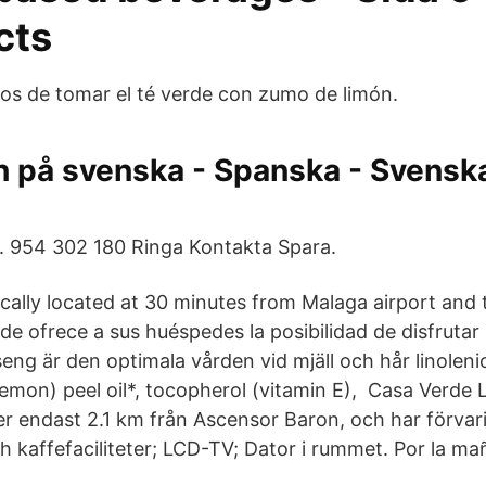
cts
os de tomar el té verde con zumo de limón.
ón på svenska - Spanska - Svens
. 954 302 180 Ringa Kontakta Spara.
ically located at 30 minutes from Malaga airport and 
rde ofrece a sus huéspedes la posibilidad de disfrut
eng är den optimala vården vid mjäll och hår linoleni
(lemon) peel oil*, tocopherol (vitamin E), Casa Verde
r endast 2.1 km från Ascensor Baron, och har förvar
h kaffefaciliteter; LCD-TV; Dator i rummet. Por la mañ