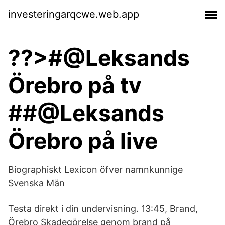
investeringarqcwe.web.app
??>#@Leksands
Örebro på tv
##@Leksands
Örebro på live
Biographiskt Lexicon öfver namnkunnige
Svenska Män
Testa direkt i din undervisning. 13:45, Brand,
Örebro Skadegörelse genom brand på