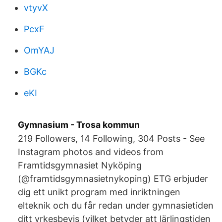
vtyvX
PcxF
OmYAJ
BGKc
eKI
Gymnasium - Trosa kommun
219 Followers, 14 Following, 304 Posts - See
Instagram photos and videos from
Framtidsgymnasiet Nyköping
(@framtidsgymnasietnykoping) ETG erbjuder
dig ett unikt program med inriktningen
elteknik och du får redan under gymnasietiden
ditt yrkesbevis (vilket betyder att lärlingstiden